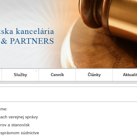
Služby
Cenník
Články
Aktuali
eme:
ch verejnej správy
ov a stanovísk
právnom súdnictve